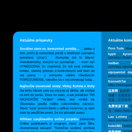
Aktuálne príspevky
Aktuálne kom
Porn Tude
: How
Sociálne siete vs. komunitné portály…
... alebo o
tom, prečo je komunitný portál v dnešnom význame
kypit kyrso
pomýlený výraz:) Komunita má tri hlavné
[url=https://kupi
charakteristiky, ktorými sa vyznačuje: - musí byť
melbet ry
VYMEDZENÁ, čo znamená, že má svoj začiatok,
[url=https://gbufa
koniec, vlastný priestor a konkrétnych ľudí ktorí do
vipryamitel da
nej patria; - v komunite vládne všeobecné
волос купить в 
POROZUMENIE, nakoľko sa v nej stretávajú ľudia...
KennethTar
:
https://www.gaia
Najhoršie slovenské viraly: Vlnky, Kofola a 3nity
Na tento článok som sa chystal už dlhšie, ale chýbal
益群网
: 益群
mi tretí do partie. Dnes ho mám, a tak prinášam TRI
钱赚！尖端资源
NAJHORŠIE "virálne" videá, aké vznikli na
收益，五五倍增，
Slovensku (podľa môjho súkromného názoru).
免费资源下载
:
Slovo "viral" prosím berte s veľkou rezervou, ja sám
址：https://www.5
som ho použil len preto, že ich pôvodní autori...
Lao Lottery
: W
Affiliate zaujímavého online projektu
Univerzita
have you been bl
Online podnikateľa je program, ktorý Jano Šifra
hoki1881
: hoki1
okomentoval slovami: "Konečne ucelený prehľad
就是搞钱
: 尖