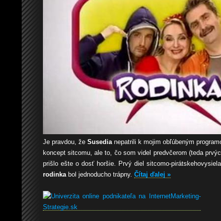
Je pravdou, že
Susedia
nepatrili k mojim obľúbeným programo
koncept sitcomu, ale to, čo som videl predvčerom (teda prvýc
prišlo ešte o dosť horšie. Prvý diel sitcomo-pirátskehovysiel
rodinka
bol jednoducho trápny.
Čítaj ďalej »