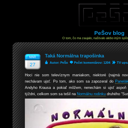
PeŠov blog
O tom, čo ma zaujalo, naštvalo alebo iným spôs
Taká Normálna trapošinka
MAR
Autor: PeŠo
Počet komentárov: 1204
TV up
27
Hoci nie som televíznym maniakom, niektoré (najmä nové
nechávam ujsť. Po tom, ako som sa zapozeral do
Panelá
Andyho Krausa a pokiaľ môžem, nenechám si ujsť aspoň tr
týždni, celkom som sa tešil na
Normálnu rodinku
druhého “Sus