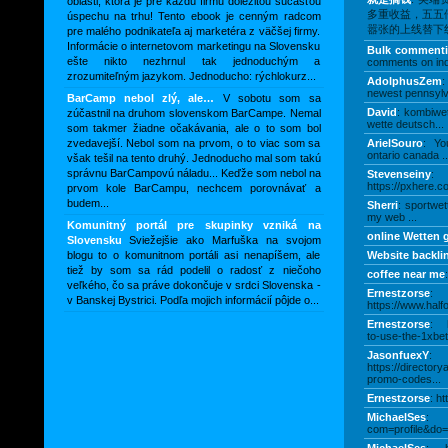
oblasti, ktorá je pre každú firmu dôležitou súčasťou
多重收益，五五
úspechu na trhu! Tento ebook je cenným radcom
嚣张的上线替下线赚
pre malého podnikateľa aj marketéra z väčšej firmy.
Informácie o internetovom marketingu na Slovensku
Bulk comment
ešte nikto nezhrnul tak jednoduchým a
comments on ind
zrozumiteľným jazykom. Jednoducho: rýchlokurz...
AdolphusZem
:
newest pennsylv
BarCamp nebol zlý, ale…
V sobotu som sa
David
: kombiwe
zúčastnil na druhom slovenskom BarCampe. Nemal
wette deutsch...
som takmer žiadne očakávania, ale o to som bol
zvedavejší. Nebol som na prvom, o to viac som sa
ArielSouro
: You
ontario canada ..
však tešil na tento druhý. Jednoducho mal som takú
správnu BarCampovú náladu... Keďže som nebol na
Stevenseiny
:
https://pxhere.c
prvom kole BarCampu, nechcem porovnávať a
budem...
Sherri
: sportwet
my web ...
Komunitný portál pre skupinky vzniká na
online Wetten 
Slovensku
Sviežejšie ako Marfuška na svojom
blogu to o komunitnom portáli asi nenapíšem, ale
Website backli
tiež by som sa rád podelil o radosť z niečoho
coffee near me
:
veľkého, čo sa práve dokončuje v srdci Slovenska -
Ernestzorse
:
v Banskej Bystrici. Podľa mojich informácií pôjde o...
https://www.halfo
Ernestzorse
: h
to-use-the-1xbet-
JasonfuexY
:
https://director
promo-codes...
Ernestzorse
: ht
MichaelSes
: h
com=profile&do=p