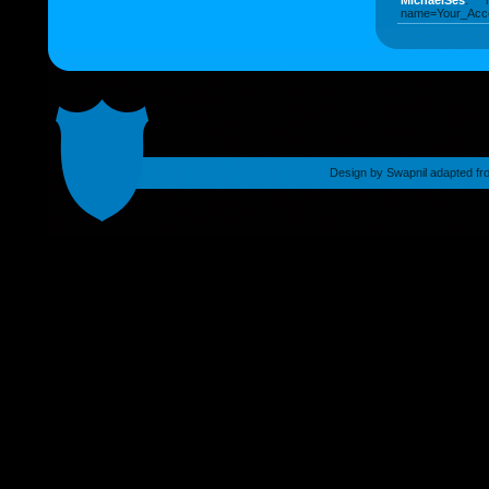
MichaelSes
: ht
name=Your_Acco
Design by
Swapnil
adapted fr