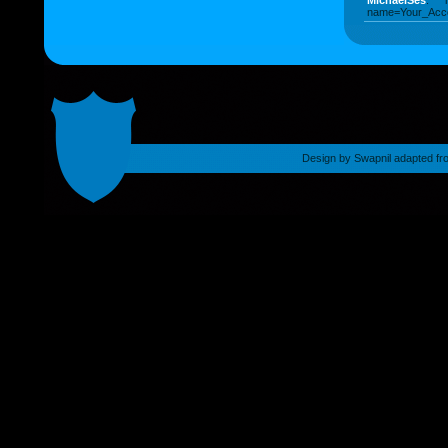
MichaelSes
: ht
name=Your_Acco
Design by
Swapnil
adapted fr