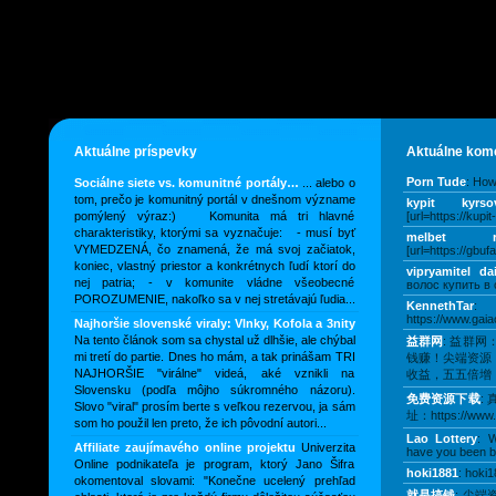
Aktuálne príspevky
Aktuálne kom
Porn Tude
: How
Sociálne siete vs. komunitné portály…
... alebo o
tom, prečo je komunitný portál v dnešnom význame
kypit kyrso
pomýlený výraz:) Komunita má tri hlavné
[url=https://kupi
charakteristiky, ktorými sa vyznačuje: - musí byť
melbet ry
VYMEDZENÁ, čo znamená, že má svoj začiatok,
[url=https://gbufa
koniec, vlastný priestor a konkrétnych ľudí ktorí do
vipryamitel da
nej patria; - v komunite vládne všeobecné
волос купить в 
POROZUMENIE, nakoľko sa v nej stretávajú ľudia...
KennethTar
:
https://www.gaia
Najhoršie slovenské viraly: Vlnky, Kofola a 3nity
Na tento článok som sa chystal už dlhšie, ale chýbal
益群网
: 益群
mi tretí do partie. Dnes ho mám, a tak prinášam TRI
钱赚！尖端资源
NAJHORŠIE "virálne" videá, aké vznikli na
收益，五五倍增，
Slovensku (podľa môjho súkromného názoru).
免费资源下载
:
Slovo "viral" prosím berte s veľkou rezervou, ja sám
址：https://www.5
som ho použil len preto, že ich pôvodní autori...
Lao Lottery
: W
Affiliate zaujímavého online projektu
Univerzita
have you been bl
Online podnikateľa je program, ktorý Jano Šifra
hoki1881
: hoki1
okomentoval slovami: "Konečne ucelený prehľad
就是搞钱
: 尖