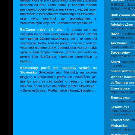
oblasti, ktorá je pre každú firmu dôležitou súčasťou
多重收益，五五
úspechu na trhu! Tento ebook je cenným radcom
嚣张的上线替下线赚
pre malého podnikateľa aj marketéra z väčšej firmy.
Informácie o internetovom marketingu na Slovensku
Bulk comment
ešte nikto nezhrnul tak jednoduchým a
comments on ind
zrozumiteľným jazykom. Jednoducho: rýchlokurz...
AdolphusZem
:
newest pennsylv
BarCamp nebol zlý, ale…
V sobotu som sa
David
: kombiwe
zúčastnil na druhom slovenskom BarCampe. Nemal
wette deutsch...
som takmer žiadne očakávania, ale o to som bol
zvedavejší. Nebol som na prvom, o to viac som sa
ArielSouro
: You
ontario canada ..
však tešil na tento druhý. Jednoducho mal som takú
správnu BarCampovú náladu... Keďže som nebol na
Stevenseiny
:
https://pxhere.c
prvom kole BarCampu, nechcem porovnávať a
budem...
Sherri
: sportwet
my web ...
Komunitný portál pre skupinky vzniká na
online Wetten 
Slovensku
Sviežejšie ako Marfuška na svojom
blogu to o komunitnom portáli asi nenapíšem, ale
Website backli
tiež by som sa rád podelil o radosť z niečoho
coffee near me
:
veľkého, čo sa práve dokončuje v srdci Slovenska -
Ernestzorse
:
v Banskej Bystrici. Podľa mojich informácií pôjde o...
https://www.halfo
Ernestzorse
: h
to-use-the-1xbet-
JasonfuexY
:
https://director
promo-codes...
Ernestzorse
: ht
MichaelSes
: h
com=profile&do=p