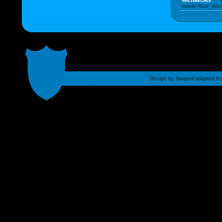
MichaelSes
: ht
name=Your_Acco
Design by
Swapnil
adapted fr