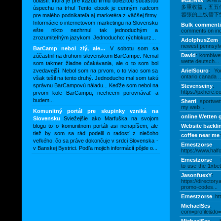
oblasti, ktorá je pre každú firmu dôležitou súčasťou
多重收益，五五
úspechu na trhu! Tento ebook je cenným radcom
嚣张的上线替下线赚
pre malého podnikateľa aj marketéra z väčšej firmy.
Informácie o internetovom marketingu na Slovensku
Bulk comment
ešte nikto nezhrnul tak jednoduchým a
comments on ind
zrozumiteľným jazykom. Jednoducho: rýchlokurz...
AdolphusZem
:
newest pennsylv
BarCamp nebol zlý, ale…
V sobotu som sa
David
: kombiwe
zúčastnil na druhom slovenskom BarCampe. Nemal
wette deutsch...
som takmer žiadne očakávania, ale o to som bol
zvedavejší. Nebol som na prvom, o to viac som sa
ArielSouro
: You
ontario canada ..
však tešil na tento druhý. Jednoducho mal som takú
správnu BarCampovú náladu... Keďže som nebol na
Stevenseiny
:
https://pxhere.c
prvom kole BarCampu, nechcem porovnávať a
budem...
Sherri
: sportwet
my web ...
Komunitný portál pre skupinky vzniká na
online Wetten 
Slovensku
Sviežejšie ako Marfuška na svojom
blogu to o komunitnom portáli asi nenapíšem, ale
Website backli
tiež by som sa rád podelil o radosť z niečoho
coffee near me
:
veľkého, čo sa práve dokončuje v srdci Slovenska -
Ernestzorse
:
v Banskej Bystrici. Podľa mojich informácií pôjde o...
https://www.halfo
Ernestzorse
: h
to-use-the-1xbet-
JasonfuexY
:
https://director
promo-codes...
Ernestzorse
: ht
MichaelSes
: h
com=profile&do=p