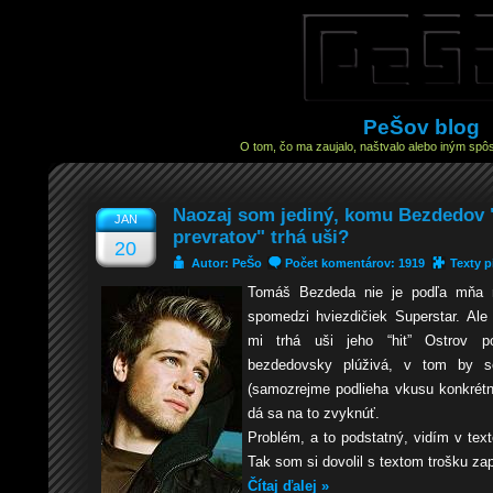
PeŠov blog
O tom, čo ma zaujalo, naštvalo alebo iným spôs
Naozaj som jediný, komu Bezdedov 
JAN
prevratov" trhá uši?
20
Autor: PeŠo
Počet komentárov: 1919
Texty p
Tomáš Bezdeda nie je podľa mňa 
spomedzi hviezdičiek Superstar. Ale
mi trhá uši jeho “hit” Ostrov po
bezdedovsky plúživá, v tom by s
(samozrejme podlieha vkusu konkrétn
dá sa na to zvyknúť.
Problém, a to podstatný, vidím v tex
Tak som si dovolil s textom trošku za
Čítaj ďalej »