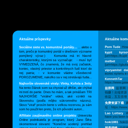
Aktuálne príspevky
Aktuálne kom
Porn Tude
: How
Sociálne siete vs. komunitné portály…
... alebo o
tom, prečo je komunitný portál v dnešnom význame
kypit kyrso
pomýlený výraz:) Komunita má tri hlavné
[url=https://kupi
charakteristiky, ktorými sa vyznačuje: - musí byť
melbet ry
VYMEDZENÁ, čo znamená, že má svoj začiatok,
[url=https://gbufa
koniec, vlastný priestor a konkrétnych ľudí ktorí do
vipryamitel da
nej patria; - v komunite vládne všeobecné
волос купить в 
POROZUMENIE, nakoľko sa v nej stretávajú ľudia...
KennethTar
:
https://www.gaia
Najhoršie slovenské viraly: Vlnky, Kofola a 3nity
Na tento článok som sa chystal už dlhšie, ale chýbal
益群网
: 益群
mi tretí do partie. Dnes ho mám, a tak prinášam TRI
钱赚！尖端资源
NAJHORŠIE "virálne" videá, aké vznikli na
收益，五五倍增，
Slovensku (podľa môjho súkromného názoru).
免费资源下载
:
Slovo "viral" prosím berte s veľkou rezervou, ja sám
址：https://www.5
som ho použil len preto, že ich pôvodní autori...
Lao Lottery
: W
Affiliate zaujímavého online projektu
Univerzita
have you been bl
Online podnikateľa je program, ktorý Jano Šifra
hoki1881
: hoki1
okomentoval slovami: "Konečne ucelený prehľad
就是搞钱
: 尖