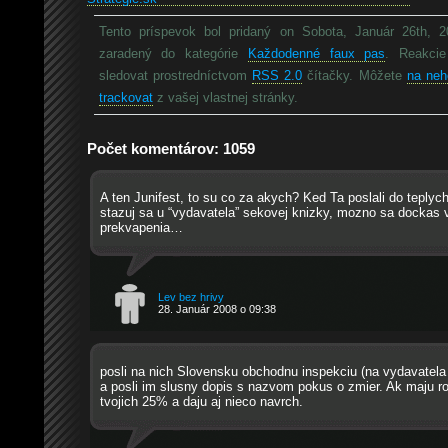
Tento príspevok bol pridaný on Sobota, Január 26th, 
zaradený do kategórie
Každodenné faux pas
. Reakci
sledovat prostredníctvom
RSS 2.0
čítačky. Môžete
na neh
trackovat
z vašej vlastnej stránky.
Počet komentárov: 1059
A ten Junifest, to su co za akych? Ked Ta poslali do teplych
stazuj sa u “vydavatela” sekovej knizky, mozno sa dockas 
prekvapenia…
Lev bez hrivy
28. Január 2008 o 09:38
posli na nich Slovensku obchodnu inspekciu (na vydavatela 
a posli im slusny dopis s nazvom pokus o zmier. Ak maju ro
tvojich 25% a daju aj nieco navrch.