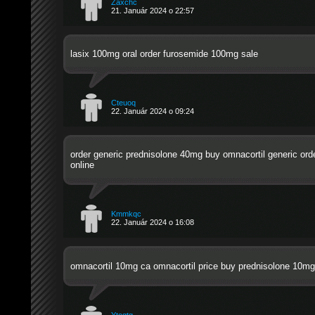
Zaxchc
21. Január 2024 o 22:57
lasix 100mg oral
order furosemide 100mg sale
Cteuoq
22. Január 2024 o 09:24
order generic prednisolone 40mg
buy omnacortil generic
orde
online
Kmmkqc
22. Január 2024 o 16:08
omnacortil 10mg ca
omnacortil price
buy prednisolone 10mg
Ytogtg