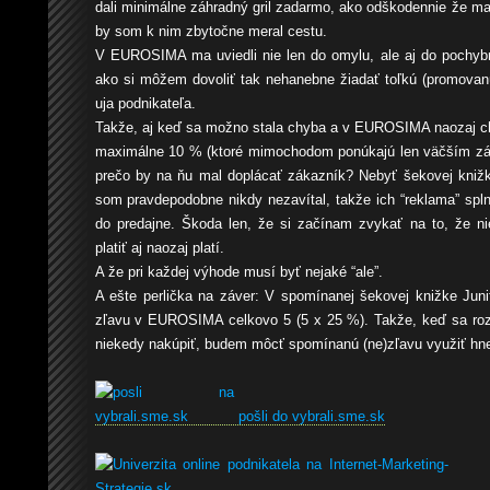
dali minimálne záhradný gril zadarmo, ako odškodennie že ma 
by som k nim zbytočne meral cestu.
V EUROSIMA ma uviedli nie len do omylu, ale aj do pochy
ako si môžem dovoliť tak nehanebne žiadať toľkú (promovan
uja podnikateľa.
Takže, aj keď sa možno stala chyba a v EUROSIMA naozaj chc
maximálne 10 % (ktoré mimochodom ponúkajú len väčším zá
prečo by na ňu mal doplácať zákazník? Nebyť šekovej kni
som pravdepodobne nikdy nezavítal, takže ich “reklama” spln
do predajne. Škoda len, že si začínam zvykať na to, že n
platiť aj naozaj platí.
A že pri každej výhode musí byť nejaké “ale”.
A ešte perlička na záver: V spomínanej šekovej knižke Juni
zľavu v EUROSIMA celkovo 5 (5 x 25 %). Takže, keď sa ro
niekedy nakúpiť, budem môcť spomínanú (ne)zľavu využiť hn
pošli do vybrali.sme.sk