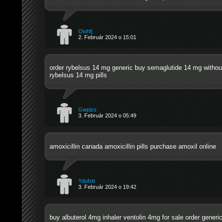
Oiohfj
2. Február 2024 o 15:01
order rybelsus 14 mg generic
buy semaglutide 14 mg without
rybelsus 14 mg pills
Gwpizs
3. Február 2024 o 05:49
amoxicillin canada
amoxicillin pills
purchase amoxil online
Ydufxb
3. Február 2024 o 19:42
buy albuterol 4mg inhaler
ventolin 4mg for sale
order generic