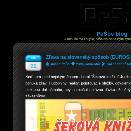
PeŠov blog
O tom, čo ma zaujalo, naštvalo alebo iným spôs
Zľava na slovenský spôsob (EUROSI
JAN
Autor: PeŠo
Pridaj komentár
Každodenné fa
26
Keď som pred nejakým časom dostal “Šekovú knižku” Junifes
ponuka zliav. Hudobniny, reality, poisťovacie služby, dovolen
niekto si dal námahu, aby namiešal správnu dávku užitočný
zákazníkov.