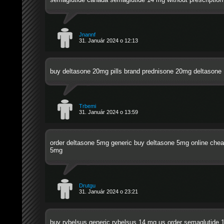
Jnannf
31. Január 2024 o 12:13
buy deltasone 20mg pills
brand prednisone 20mg
deltasone
Trbemi
31. Január 2024 o 13:59
order deltasone 5mg generic
buy deltasone 5mg online che
5mg
Drutgu
31. Január 2024 o 23:21
buy rybelsus generic
rybelsus 14 mg us
order semaglutide 1