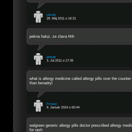
clovek
28. Máj 2011 o 16:31
pekna haluz, ze zlava hhh
jankak
3. Júl 2011 o 17:35
what is allergy medicine called
allergy pills over the counter
than benadryl
Frxasp
9. Január 2024 o 00:44
walgreen generic allergy pills
doctor prescribed allergy medi
for rash