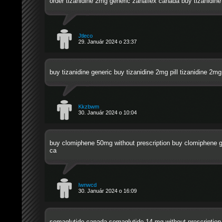
order tizanidine 2mg generic
zanaflex canada
buy tizanidine
Jtleco
29. Január 2024 o 23:37
buy tizanidine generic
buy tizanidine 2mg pill
tizanidine 2mg
Kkzbwm
30. Január 2024 o 10:04
buy clomiphene 50mg without prescription
buy clomiphene g
ca
Iwnwcd
30. Január 2024 o 16:09
semaglutide canada
semaglutide 14 mg without prescription