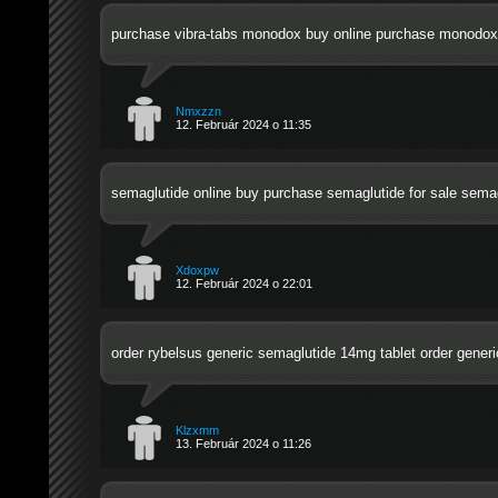
purchase vibra-tabs
monodox buy online
purchase monodox 
Nmxzzn
12. Február 2024 o 11:35
semaglutide online buy
purchase semaglutide for sale
semag
Xdoxpw
12. Február 2024 o 22:01
order rybelsus generic
semaglutide 14mg tablet
order generi
Klzxmm
13. Február 2024 o 11:26