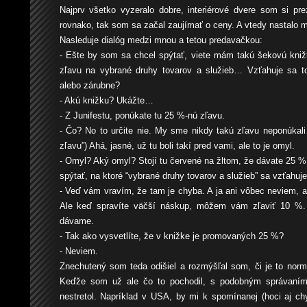
Najprv všetko vyzeralo dobre, interiérové dvere som si pre
rovnako, tak som sa začal zaujímať o ceny. A vtedy nastalo m
Nasleduje dialóg medzi mnou a tetou predavačkou:
- Ešte by som sa chcel spýtať, viete mám takú šekovú knižk
zľavu na vybrané druhy tovarov a služieb… Vzťahuje sa to
alebo zárubne?
- Akú knižku? Ukážte…
- Z Junifestu, ponúkate tu 25 %-nú zľavu.
- Čo? No to určite nie. My sme nikdy takú zľavu neponúkali
zľavu”) Ahá, jasné, už tu boli takí pred vami, ale to je omyl.
- Omyl? Aký omyl? Stojí tu červené na žltom, že dávate 25 
spýtať, na ktoré “vybrané druhy tovarov a služieb” sa vzťahuj
- Veď vám vravím, že tam je chyba. A ja ani vôbec neviem, a
Ale keď spravíte väčší náskup, môžem vám zľaviť 10 %
dávame.
- Tak ako vysvetlíte, že v knižke je promovaných 25 %?
- Neviem.
Znechutený som teda odišiel a rozmýšľal som, či je to norm
Keďže som už ale čo to pochodil, s podobným správaní
nestretol. Napríklad v USA, by mi k spomínanej (hoci aj ch