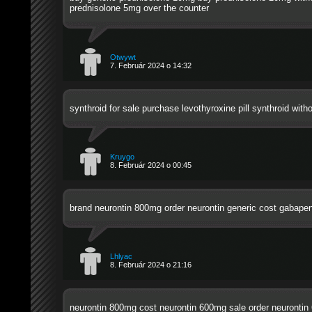
prednisolone 5mg over the counter
Otwywt
7. Február 2024 o 14:32
synthroid for sale
purchase levothyroxine pill
synthroid witho
Kruygo
8. Február 2024 o 00:45
brand neurontin 800mg
order neurontin generic
cost gabapen
Lhlyac
8. Február 2024 o 21:16
neurontin 800mg cost
neurontin 600mg sale
order neurontin