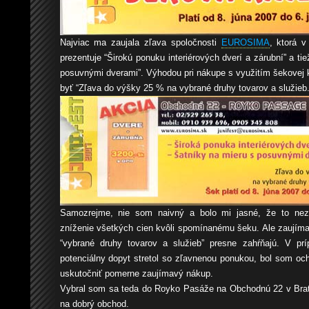
Najviac ma zaujala zľava spoločnosti
EUROSIMA
, ktorá v
prezentuje “Širokú ponuku interiérových dverí a zárubní” a ti
posuvnými dverami”. Výhodou pri nákupe s využitím šekovej 
byť “Zľava do výšky 25 % na vybrané druhy tovarov a služieb.
Samozrejme, nie som naivný a bolo mi jasné, že to ne
zníženie všetkých cien kvôli spomínanému šeku. Ale zaujím
“vybrané druhy tovarov a služieb” presne zahŕňajú. V pr
potenciálny dopyt stretol so zľavnenou ponukou, bol som och
uskutočniť pomerne zaujímavý nákup.
Vybral som sa teda do Royko Pasáže na Obchodnú 22 v Brati
na dobrý obchod.