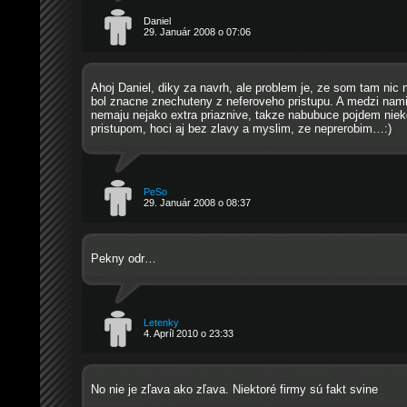
Daniel
29. Január 2008 o 07:06
Ahoj Daniel, diky za navrh, ale problem je, ze som tam nic
bol znacne znechuteny z neferoveho pristupu. A medzi nami
nemaju nejako extra priaznive, takze nabubuce pojdem niek
pristupom, hoci aj bez zlavy a myslim, ze neprerobim…:)
PeSo
29. Január 2008 o 08:37
Pekny odr…
Letenky
4. Apríl 2010 o 23:33
No nie je zľava ako zľava. Niektoré firmy sú fakt svine