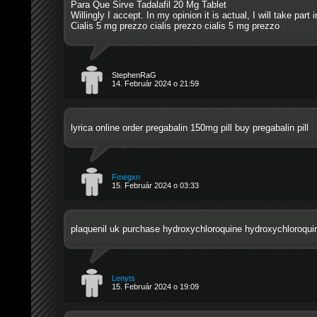
Para Que Sirve Tadalafil 20 Mg Tablet
Willingly I accept. In my opinion it is actual, I will take part 
Cialis 5 mg prezzo
cialis prezzo
cialis 5 mg prezzo
StephenRaG
14. Február 2024 o 21:59
lyrica online order
pregabalin 150mg pill
buy pregabalin pill
Fmegxn
15. Február 2024 o 03:33
plaquenil uk
purchase hydroxychloroquine
hydroxychloroqui
Lenyts
15. Február 2024 o 19:09