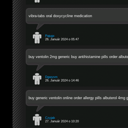
vibra-tabs oral
doxycycline medication
Pajugx
26. Január 2024 o 05:47
buy ventolin 2mg generic
buy antihistamine pills
order albuter
Dgwysm
26. Január 2024 o 14:46
buy generic ventolin online
order allergy pills
albuterol 4mg g
Czyjab
27. Január 2024 o 10:20