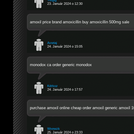
23. Január 2024 o 12:30
amoxil price
brand amoxicillin
buy amoxicillin 500mg sale
Avwtaj
24. Január 2024 o 15:05
monodox ca
order generic monodox
Kdrkoz
24. Január 2024 o 17:57
purchase amoxil online cheap
order amoxil generic
amoxil 1
Wxewzk
25. Január 2024 o 23:33