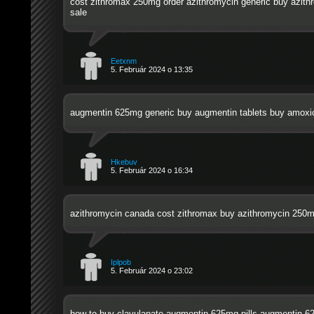
cost zithromax 250mg
order azithromycin generic
buy azith
sale
Eetxnm
5. Február 2024 o 13:35
augmentin 625mg generic
buy augmentin tablets
buy amoxic
Hkebuv
5. Február 2024 o 16:34
azithromycin canada
cost zithromax
buy azithromycin 250m
Iplpob
5. Február 2024 o 23:02
how to buy clavulanate
augmentin 625mg pills
augmentin 6