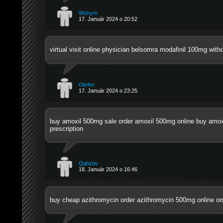
Wshyrn
17. Január 2024 o 20:52
virtual visit online physician belsomra
modafinil 100mg witho
Obrfnr
17. Január 2024 o 23:25
buy amoxil 500mg sale
order amoxil 500mg online
buy amoxi
prescription
Qqhzbv
18. Január 2024 o 16:46
buy cheap azithromycin
order azithromycin 500mg online
ord