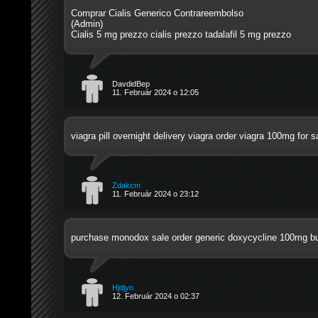
Comprar Cialis Generico Contrareembolso
(Admin)
Cialis 5 mg prezzo
cialis prezzo
tadalafil 5 mg prezzo
DavdidBep
11. Február 2024 o 12:05
viagra pill
overnight delivery viagra
order viagra 100mg for s
Zdakcm
11. Február 2024 o 23:12
purchase monodox sale
order generic doxycycline 100mg
bu
Hjdjyn
12. Február 2024 o 02:37