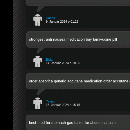
Uashix
9. Január 2024 o 01:29
strongest anti nausea medication
buy lamivudine pill
Biojtt
14. Január 2024 o 18:06
order absorica generic
accutane medication
order accutane 
Yslqnc
15. Január 2024 o 15:15
best med for stomach gas
tablet for abdominal pain