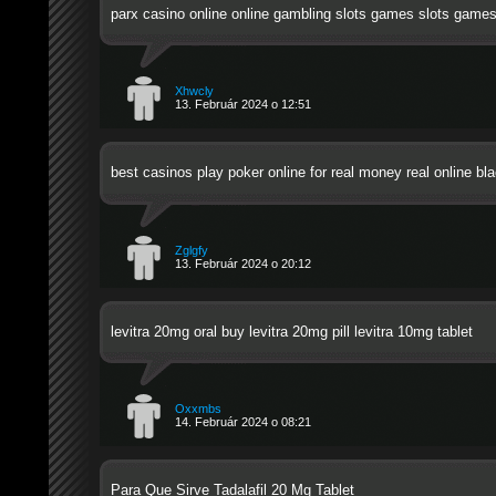
parx casino online
online gambling slots games
slots game
Xhwcly
13. Február 2024 o 12:51
best casinos
play poker online for real money
real online bl
Zglgfy
13. Február 2024 o 20:12
levitra 20mg oral
buy levitra 20mg pill
levitra 10mg tablet
Oxxmbs
14. Február 2024 o 08:21
Para Que Sirve Tadalafil 20 Mg Tablet