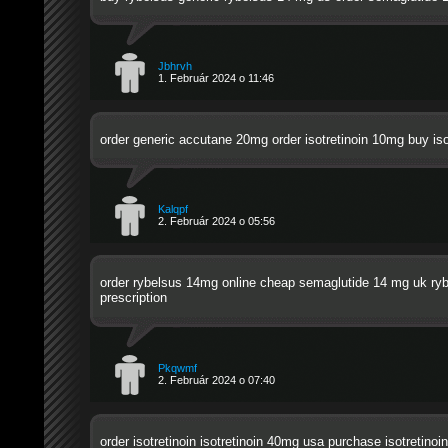
Jbhrvh
1. Február 2024 o 11:46
order generic accutane 20mg
order isotretinoin 10mg
buy iso
Kalqpf
2. Február 2024 o 05:56
order rybelsus 14mg online cheap
semaglutide 14 mg uk
ryb
prescription
Pkqwmf
2. Február 2024 o 07:40
order isotretinoin
isotretinoin 40mg usa
purchase isotretinoin