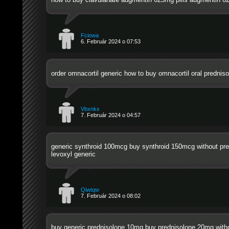
Fciowa
6. Február 2024 o 07:53
order omnacortil generic
how to buy omnacortil
oral prednis
Vbxnkx
7. Február 2024 o 04:57
generic synthroid 100mcg
buy synthroid 150mcg without pre
levoxyl generic
Qiwtqw
7. Február 2024 o 08:02
buy generic prednisolone 10mg
buy prednisolone 20mg witho