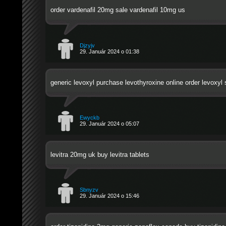
order vardenafil 20mg sale
vardenafil 10mg us
Djzyjv
29. Január 2024 o 01:38
generic levoxyl
purchase levothyroxine online
order levoxyl 
Ewyckb
29. Január 2024 o 05:07
levitra 20mg uk
buy levitra tablets
Sbnyzv
29. Január 2024 o 15:46