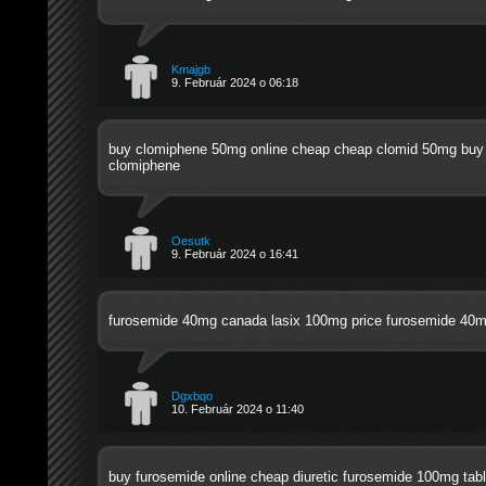
Kmajgb
9. Február 2024 o 06:18
buy clomiphene 50mg online cheap
cheap clomid 50mg
buy 
clomiphene
Oesutk
9. Február 2024 o 16:41
furosemide 40mg canada
lasix 100mg price
furosemide 40m
Dgxbqo
10. Február 2024 o 11:40
buy furosemide online cheap diuretic
furosemide 100mg tabl