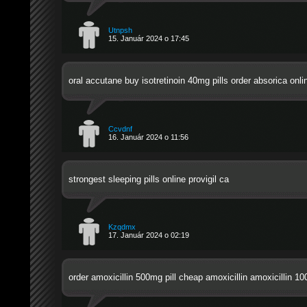
Utnpsh
15. Január 2024 o 17:45
oral accutane
buy isotretinoin 40mg pills
order absorica onli
Ccvdnf
16. Január 2024 o 11:56
strongest sleeping pills online
provigil ca
Kzqdmx
17. Január 2024 o 02:19
order amoxicillin 500mg pill
cheap amoxicillin
amoxicillin 1